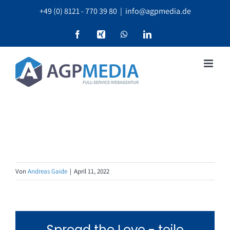
Zum
+49 (0) 8121 - 770 39 80
|
info@agpmedia.de
Inhalt
springen
Facebook
Xing
WhatsApp
LinkedIn
Von
Andreas Gaide
|
April 11, 2022
Spread the Love - teile