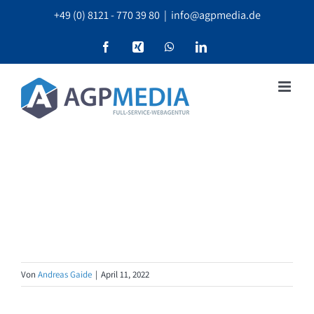
Zum
+49 (0) 8121 - 770 39 80
|
info@agpmedia.de
Inhalt
springen
Facebook
Xing
WhatsApp
LinkedIn
Von
Andreas Gaide
|
April 11, 2022