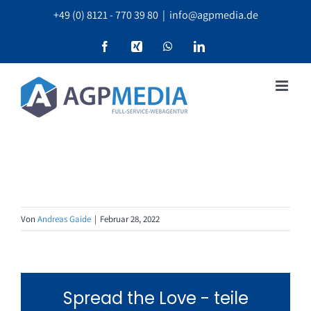
Zum
+49 (0) 8121 - 770 39 80
|
info@agpmedia.de
Inhalt
springen
Facebook
Xing
WhatsApp
LinkedIn
Von
Andreas Gaide
|
Februar 28, 2022
Spread the Love - teile